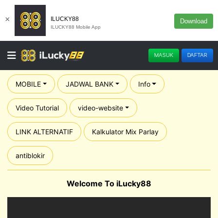
×
ILUCKY88
Download
ILUCKY88 Mobile App
MASUK
DAFTAR
MOBILE
JADWAL BANK
Info
Video Tutorial
video-website
LINK ALTERNATIF
Kalkulator Mix Parlay
antiblokir
Welcome To iLucky88