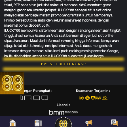
game disini, mulai dari slot online, sbo, tembak ikan dan lainnya. Tidak perlu
takut, RTP pada situs judi slot online ini mencapai 98% membuat game
menjadi gacor atau mudah jackpot. ILUCKY88 sebagai situs slot online
menyediakan berbagai macam promo yang fantastis untuk Membernya.
Promo tersebut bisa ambil oleh seluruh masyrakat Indonesia, dengan
maksimal bonus deposit 50%.
ILUCKY88 mempunyai sistem keamanan dengan rancangan keamanan tingkat
tinggi, alhasil semua keamanan Anda saat bermain di agen judi slot online
dipastikan aman. Mulai dari informasi rekening hingga informasi lainnya akan
dijaga ketat oleh teknologi enkripsi informasi. Anda dapat mengecheck
keamanan dengan mencari situs kami pada ranking mesin pencarian Google,
hal itu disebabkan karena situs ILUCKY88 sudah teruji keasliannya.
BACA LEBIH LENGKAP
Dukungan Perangkat :
Keamanan Terjamin :
Lisensi :
Copyright © - ILUCKY88. Seluruh hak cipta dilindungi