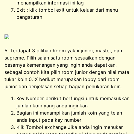
menampilkan informasi ini lag
Exit : klik tombol exit untuk keluar dari menu
pengaturan
5. Terdapat 3 pilihan Room yakni junior, master, dan
supreme. Pilih salah satu room sesuaikan dengan
besarnya kemenangan yang ingin anda dapatkan,
sebagai contoh kita pilih room junior dengan nilai mata
tukar koin 0.1X berikut merupakan lobby dari room
junior dan penjelasan setiap bagian penukaran koin.
Key Number berikut berfungsi untuk memasukkan
jumlah koin yang anda inginkan
Bagian ini menampilkan jumlah koin yang telah
anda input pada key number
Klik Tombol exchange Jika anda ingin menukar