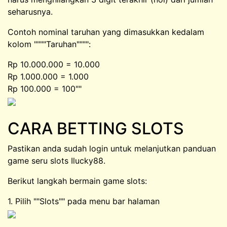
seharusnya.
Contoh nominal taruhan yang dimasukkan kedalam
kolom """"Taruhan"""":
Rp 10.000.000 = 10.000
Rp 1.000.000 = 1.000
Rp 100.000 = 100""
CARA BETTING SLOTS
Pastikan anda sudah login untuk melanjutkan panduan
game seru slots Ilucky88.
Berikut langkah bermain game slots:
1. Pilih ""Slots"" pada menu bar halaman