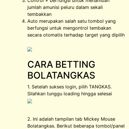
Control + berfungsi untuk menambah
jumlah amunisi peluru dalam sekali
tembakkan
Auto merupakan salah satu tombol yang
berfungsi untuk mengontrol tembakan
secara otomatis terhadap target yang dipilih
CARA BETTING
BOLATANGKAS
1. Setelah sukses login, pilih TANGKAS.
Silahkan tunggu loading hingga selesai
2. Ini adalah tampilan tab Mickey Mouse
Bolatangkas. Berikut beberapa tombol/panel