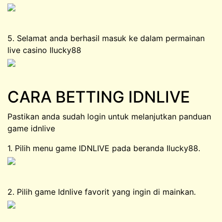
5. Selamat anda berhasil masuk ke dalam permainan
live casino Ilucky88
CARA BETTING IDNLIVE
Pastikan anda sudah login untuk melanjutkan panduan
game idnlive
1. Pilih menu game IDNLIVE pada beranda Ilucky88.
2. Pilih game Idnlive favorit yang ingin di mainkan.