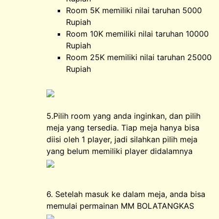
Room 5K memiliki nilai taruhan 5000
Rupiah
Room 10K memiliki nilai taruhan 10000
Rupiah
Room 25K memiliki nilai taruhan 25000
Rupiah
5.Pilih room yang anda inginkan, dan pilih
meja yang tersedia. Tiap meja hanya bisa
diisi oleh 1 player, jadi silahkan pilih meja
yang belum memiliki player didalamnya
6. Setelah masuk ke dalam meja, anda bisa
memulai permainan MM BOLATANGKAS