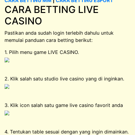
CARA BETTING MM
|
CARA BETTING ESPORT
CARA BETTING LIVE
CASINO
Pastikan anda sudah login terlebih dahulu untuk
memulai panduan cara betting berikut:
1. Pilih menu game LIVE CASINO.
2. Klik salah satu studio live casino yang di inginkan.
3. Klik icon salah satu game live casino favorit anda
4. Tentukan table sesuai dengan yang ingin dimainkan.