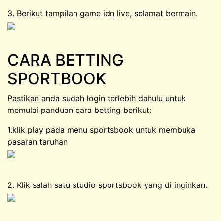
3. Berikut tampilan game idn live, selamat bermain.
CARA BETTING
SPORTBOOK
Pastikan anda sudah login terlebih dahulu untuk
memulai panduan cara betting berikut:
1.klik play pada menu sportsbook untuk membuka
pasaran taruhan
2. Klik salah satu studio sportsbook yang di inginkan.