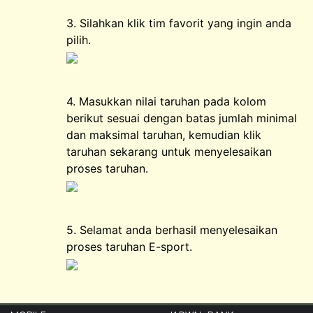
3. Silahkan klik tim favorit yang ingin anda
pilih.
4. Masukkan nilai taruhan pada kolom
berikut sesuai dengan batas jumlah minimal
dan maksimal taruhan, kemudian klik
taruhan sekarang untuk menyelesaikan
proses taruhan.
5. Selamat anda berhasil menyelesaikan
proses taruhan E-sport.