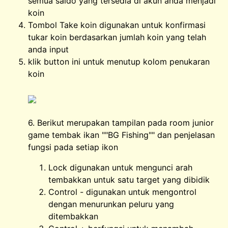
semua saldo yang tersedia di akun anda menjadi
koin
Tombol Take koin digunakan untuk konfirmasi
tukar koin berdasarkan jumlah koin yang telah
anda input
klik button ini untuk menutup kolom penukaran
koin
6. Berikut merupakan tampilan pada room junior
game tembak ikan ""BG Fishing"" dan penjelasan
fungsi pada setiap ikon
Lock digunakan untuk mengunci arah
tembakkan untuk satu target yang dibidik
Control - digunakan untuk mengontrol
dengan menurunkan peluru yang
ditembakkan