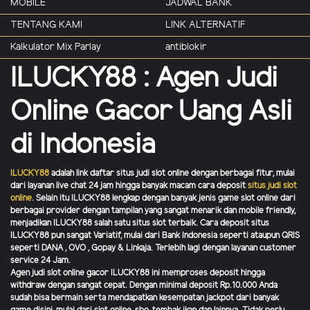
MOBILE
JADWAL BANK
TENTANG KAMI
LINK ALTERNATIF
Kalkulator Mix Parlay
antiblokir
ILUCKY88 : Agen Judi
Online Gacor Uang Asli
di Indonesia
ILUCKY88
adalah link daftar situs judi slot online dengan berbagai fitur, mulai
dari layanan live chat 24 jam hingga banyak macam cara deposit
situs judi slot
online
. Selain itu ILUCKY88 lengkap dengan banyak jenis game slot online dari
berbagai provider dengan tampilan yang sangat menarik dan mobile friendly,
menjadikan
ILUCKY88 salah satu situs slot terbaik. Cara deposit situs
ILUCKY88 pun sangat Variatif, mulai dari Bank Indonesia seperti ataupun QRIS
seperti DANA , OVO , Gopay & Linkaja. Terlebih lagi dengan layanan customer
service 24 Jam.
Agen judi slot online gacor ILUCKY88 ini memproses deposit hingga
withdraw dengan sangat cepat. Dengan minimal deposit Rp.10.000 Anda
sudah bisa bermain serta mendapatkan kesempatan jackpot dari banyak