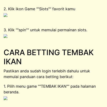
2. Klik ikon Game ""Slots"" favorit kamu
3. Klik ""spin"" untuk memulai permainan slots.
CARA BETTING TEMBAK
IKAN
Pastikan anda sudah login terlebih dahulu untuk
memulai panduan cara betting berikut:
1. Pilih menu game ""TEMBAK IKAN"" pada halaman
beranda.